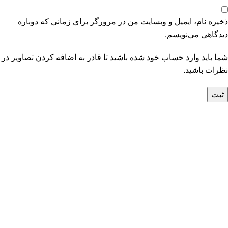
ذخیره نام، ایمیل و وبسایت من در مرورگر برای زمانی که دوباره
دیدگاهی می‌نویسم.
شما باید وارد حساب خود شده باشید تا قادر به اضافه کردن تصاویر در
نظرات باشید.
ابزار فته؛ سه دهه دقت، کیفیت و اعتماد در تأمین ابزارهای صنعتی
ایران.
Abzarfette – Precision Tools for Professionals Since 1994.
دسته بندی محصولات پر بازدید
قلاویز دستی
قلاویز ماشینی