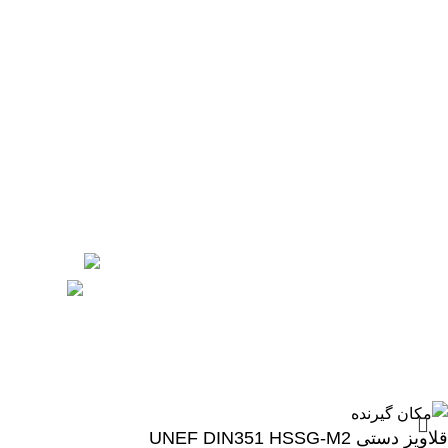
حدیده دستی
تیغچه
برقو
لینک های اصلی
درباره
کروکی آدرس نقشه نشان
کروکی آدرس نقشه گوگل مپ
مجله
نماد های اعتماد ساز
جوامع مجازی
ساخته شده توسط
آریا سعادتمند
تمام حقوق این سایت برای فروشگاه
ابزار فته محفوظ است.
قلاویز دستی UNEF DIN351 HSSG-M2