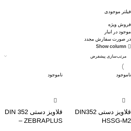
M22×1.25
1
فیلتر موجودی
M22×1.5
2
M22×2
2
فروش ویژه
m24
3
موجود در انبار
M24×1
1
در صورت سفارش مجدد
M24×1.25
1
Show column
M24×1.5
2
M24×2
2
m25
2
M25×1
1
ناموجود
ناموجود
M25×1.5
1
m26
2
M26×1.5
1
m27
3
M27×1.5
1
قلاویز دستی DIN352
قلاویز دستی DIN 352
M27×2
2
– ZEBRAPLUS
HSSG-M2
m28
2
M28×1.5
1