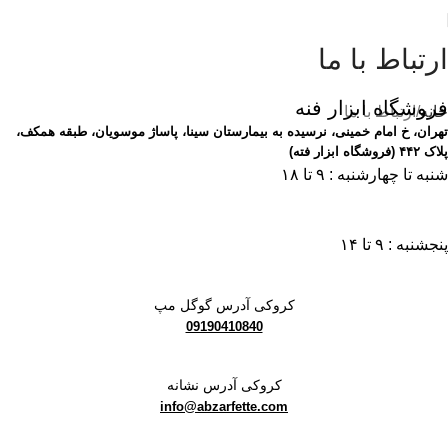
ارتباط با ما
فروشگاه ابزار فنه
خانه
ارتباط با ما
تهران، خ امام خمینی، نرسیده به بیمارستان سینا، پاساژ موسویان، طبقه همکف،
پلاک ۴۴۲ (فروشگاه ابزار فته)
شنبه تا چهارشنبه : ۹ تا ۱۸
پنجشنبه : ۹ تا ۱۴
کروکی آدرس گوگل مپ
09190410840
کروکی آدرس نشانه
info@abzarfette.com