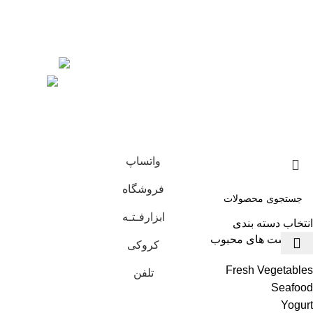
کروکی آدرس نقشه گوگل مپ
مجله
نماد های اعتماد ساز
جوامع مجازی
ساخته شده توسط
آریا سعادتمند
تمام حقوق این سایت برای فروشگاه
ابزار فته محفوظ است.
واتساپ
فروشگاه
ابزارفـتـه
انتخاب دسته بندی
درخواست های محبوب
کروکی
Fresh Vegetables
تلفن
Seafood
Yogurt